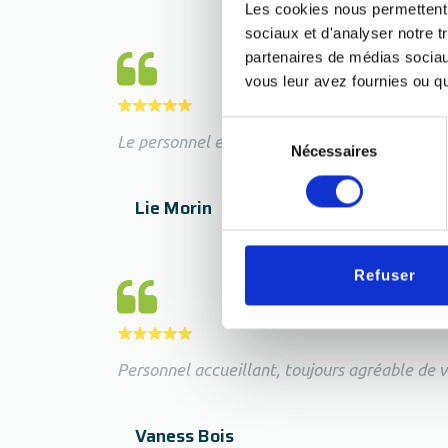
Les cookies nous permettent d
sociaux et d'analyser notre t
partenaires de médias sociaux
vous leur avez fournies ou qu'
Sélection
Le personnel est dévoué et tu vois qu'ils aime
Nécessaires
du
consentement
Lie Morin
Refuser
Personnel accueillant, toujours agréable de vi
Vaness Bois