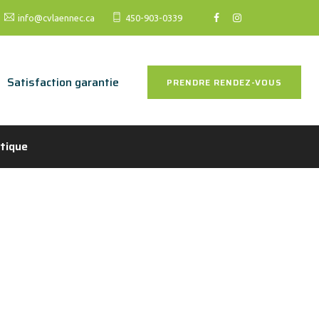
info@cvlaennec.ca
450-903-0339
Satisfaction garantie
PRENDRE RENDEZ-VOUS
tique